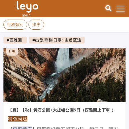
行程類別
排序
#西雅圖
#出發/舉辦日期: 由近至遠
5 天
【夏】【秋】黃石公園+大提頓公園5日（西雅圖上下車 ）
特色簡述