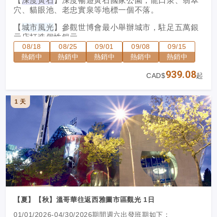
【
深度黃石
】深度暢遊黃石國家公園，龍口泉、翡翠
穴、貓眼池、老忠實泉等地標一個不落。
【
城市風光
】參觀世博會最小舉辦城市，駐足五萬銀
元店打造個性銀元。
08/18
08/25
09/01
09/08
09/15
【
國家公園
】遊覽兩大國家公園：在黃石看地熱奇
熱銷中
熱銷中
熱銷中
熱銷中
熱銷中
觀、峽谷噴泉，在大提頓賞湖光山色。
939.08
CAD$
起
【
風情小鎮
】美西著名牛仔風情小鎮傑克遜，參觀鹿
角公園由千隻鹿角建成的門。
1 天
【夏】【秋】溫哥華往返西雅圖市區觀光 1日
01/01/2026-04/30/2026期間週六出發班期如下：