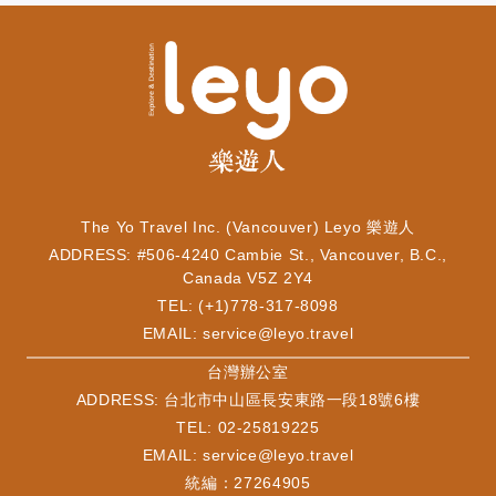
The Yo Travel Inc. (Vancouver) Leyo 樂遊人
ADDRESS: #506-4240 Cambie St., Vancouver, B.C.,
Canada V5Z 2Y4
TEL: (+1)778-317-8098
EMAIL:
service@leyo.travel
​台灣辦公室
ADDRESS: 台北市中山區長安東路一段18號6樓
TEL: 02-25819225
EMAIL:
service@leyo.travel
統編：27264905