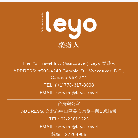
The Yo Travel Inc. (Vancouver) Leyo 樂遊人
ADDRESS: #506-4240 Cambie St., Vancouver, B.C.,
Canada V5Z 2Y4
TEL: (+1)778-317-8098
EMAIL:
service@leyo.travel
​台灣辦公室
ADDRESS: 台北市中山區長安東路一段18號6樓
TEL: 02-25819225
EMAIL:
service@leyo.travel
統編：27264905