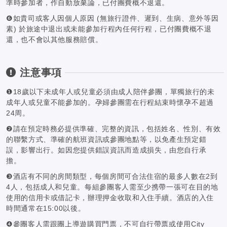
準時參加者，作自動放棄論，已付團費概不退還。
❻如貴司或客人因個人原因 (無旅行證件、遲到、生病、意外等因
素) 於旅途中退出或未能參加行程內任何行程，已付團費概不退
還，也不會以其他服務賠償。
注意事項
❶18歲以下未成年人或兒童必須由成人陪伴參團，單獨旅行的未
成年人或兒童不能參加的。孕婦參團需在行程結束時懷孕不超過
24周。
❷請在預定時務必提供準確、完整的資訊，包括姓名、性別、有效
的聯繫方式、準確的航班資訊或參團地點等，以免產生預定錯
誤，影響出行。如因您提供錯誤資訊而造成損失，由您自行承
擔。
❸酒店有不同的房間類型，每個房間可合法住宿的最多人數在2到
4人，包括成人和兒童。每組參團客人需至少携帶一張可在目的地
使用的信用卡或借記卡，辦理押金收取和入住手續。酒店的入住
時間通常在15:00以後。
❹參團客人需跟團上導遊購買門票，不可自行帶票或使用City