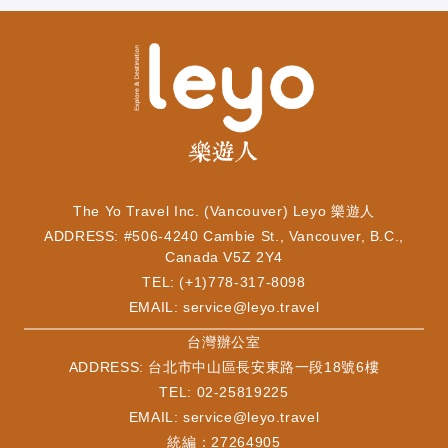
The Yo Travel Inc. (Vancouver) Leyo 樂遊人
ADDRESS: #506-4240 Cambie St., Vancouver, B.C.,
Canada V5Z 2Y4
TEL: (+1)778-317-8098
EMAIL:
service@leyo.travel
​台灣辦公室
ADDRESS: 台北市中山區長安東路一段18號6樓
TEL: 02-25819225
EMAIL:
service@leyo.travel
統編：27264905