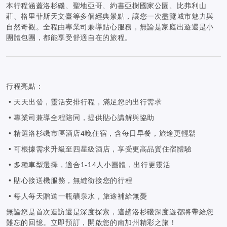
本行程涵蓋洛杉磯、聖地亞哥、約書亞樹國家公園、比弗利山
莊、格里菲斯天文臺等多個經典景點，讓您一次盡覽城市魅力與
自然奇觀。全程由專業司兼導貼心服務，無論是家庭出遊還是小
團體包團，都能享受舒適自在的旅程。
行程亮點：
• 天天出發，靈活安排行程，滿足您的出行需求
• 專業司兼導全程陪同，提供貼心講解與協助
• 精選洛杉磯市區酒店4晚住宿，含每日早餐，旅途更輕鬆
• 可根據需求升級至四星級酒店，享受更高品質住宿體驗
• 多種車型選擇，適合1-14人小團體，出行更靈活
• 貼心接送機服務，無縫銜接您的行程
• 每人每天贈送一瓶礦泉水，旅途補給無憂
無論您是首次造訪還是深度探索，這趟洛杉磯深度遊都將帶給您
難忘的回憶。立即預訂，開啟您的南加州精彩之旅！