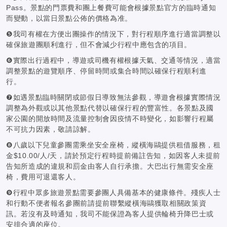
Pass。景點的門票費和團上餐費可能會根據景點官方的臨時通知
而變動，以當日景點公佈的價格為准。
❺我司有權在方便出團操作的情況下，對行程順序進行適當調整以
確保旅遊團順利進行，但不會減少行程中應包含的項目。
❻實際出行過程中，導遊或司機有權根據天氣、交通等情況，適當
調整景點的遊覽順序、停留時間或集合時間以確保行程順利進
行。
❼如遇景點臨時關閉或節假日導致無法參觀，導遊會根據實際情況
調整為外觀或以其他景點代替以確保行程的豐富性。各景點及國
家公園的開放時間及流量控制會因疫情不時變化，如影響行程屬
不可抗力因素，敬請諒解。
❽八歲以下兒童參團需乘坐安全座椅，縱橫海鷗提供租借服務，租
金$10.00/人/天，請於預定行程時提前備註告知，如因客人未提前
告知所造成的違規和罰金由客人自行承擔。大巴出行無需安全座
椅，費用可退還客人。
❾行程中眾多旅遊景點需要參團人具備基本的健康條件。殘疾人士
和行動不便者報名參團前請提前聯繫縱橫海鷗獲取相關政策資
訊。若沒有及時通知，我司不能保證為客人提供輪椅升降巴士或
安排合適的座位。