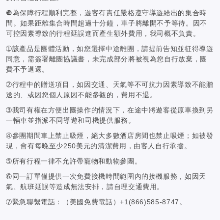
❿為保障行程順利完整，遊客有責任嚴格遵守導遊給出的集合時
間。如果距離集合時間超過十分鐘，車子將離開不予等待。因不
可控因素導致的行程延誤進而產生額外費用，我司概不負責。
➀該產品是團體活動，如您選擇中途離團，請提前告知並征得導遊
同意，需簽署離團協議書，未完成部分將被視為您自行放棄，團
費不予退還。
➁行程中的贈送項目，如因交通、天氣等不可抗力因素導致不能贈
送的、或因您個人原因不能參觀的，費用不退。
➂我司有權在方便出團操作的情況下，在途中將遊客從原車換到另
一輛車並指派不同導遊和司機提供服務。
➃參團期間車上禁止吸煙，絕大多數酒店房間也禁止吸煙；如被發
現，會有每晚至少250美元的清潔費用，由客人自行承擔。
➄所有行程一律不允許帶寵物和動物參團。
➅同一訂單僅提供一次免費接機時間範圍內的接機服務，如因天
氣、航班延誤等造成無法安排，請自理交通費用。
➆緊急聯繫電話：（美國免費電話）+1(866)585-8747。