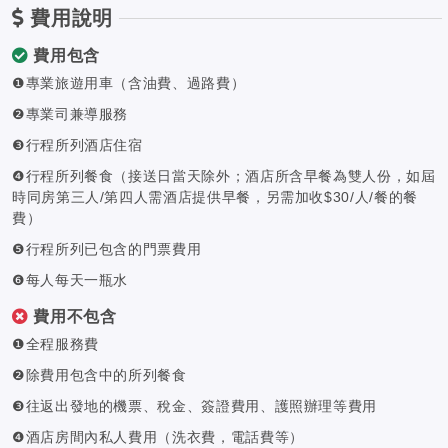
費用說明
費用包含
❶專業旅遊用車（含油費、過路費）
❷專業司兼導服務
❸行程所列酒店住宿
❹行程所列餐食（接送日當天除外；酒店所含早餐為雙人份，如屆
時同房第三人/第四人需酒店提供早餐，另需加收$30/人/餐的餐
費）
❺行程所列已包含的門票費用
❻每人每天一瓶水
費用不包含
❶全程服務費
❷除費用包含中的所列餐食
❸往返出發地的機票、稅金、簽證費用、護照辦理等費用
❹酒店房間內私人費用（洗衣費，電話費等）