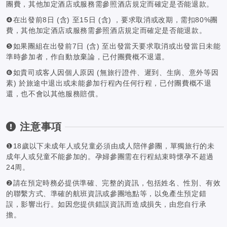
團費，其他加定酒店或服務需參照酒店規定而確定是否能退款。
❹在出發前8日 (含) 至15日 (含) ，要求取消或改期，需扣80%團
費，其他加定酒店或服務需參照酒店規定而確定是否能退款。
❺如果團組在出發前7日 (含) 至出發當天要求取消或出發當日未能
準時參加者，作自動放棄論，已付團費概不退還。
❻如貴司或客人因個人原因 (無旅行證件、遲到、生病、意外等因
素) 於旅途中退出或未能參加行程內任何行程，已付團費概不退
還，也不會以其他服務賠償。
注意事項
❶18歲以下未成年人或兒童必須由成人陪伴參團，單獨旅行的未
成年人或兒童不能參加的。孕婦參團需在行程結束時懷孕不超過
24周。
❷請在預定時務必提供準確、完整的資訊，包括姓名、性別、有效
的聯繫方式、準確的航班資訊或參團地點等，以免產生預定錯
誤，影響出行。如因您提供錯誤資訊而造成損失，由您自行承
擔。