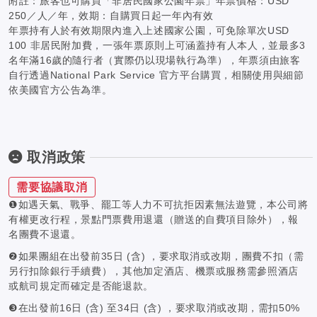
附註：旅客也可購買「非居民國家公園年票」年票價格：USD
250／人／年，效期：自購買日起一年內有效
年票持有人於有效期限內進入上述國家公園，可免除單次USD
100 非居民附加費，一張年票原則上可涵蓋持有人本人，並最多3
名年滿16歲的隨行者（實際仍以現場執行為準），年票須由旅客
自行透過National Park Service 官方平台購買，相關使用與細節
依美國官方公告為準。
取消政策
需要協議取消
❶如遇天氣、戰爭、罷工等人力不可抗拒因素無法遊覽，本公司將
有權更改行程，景點門票費用退還（贈送的自費項目除外），報
名團費不退還。
❷如果團組在出發前35日 (含) ，要求取消或改期，團費不扣（需
另行扣除銀行手續費），其他加定酒店、機票或服務需參照酒店
或航司規定而確定是否能退款。
❸在出發前16日 (含) 至34日 (含) ，要求取消或改期，需扣50%