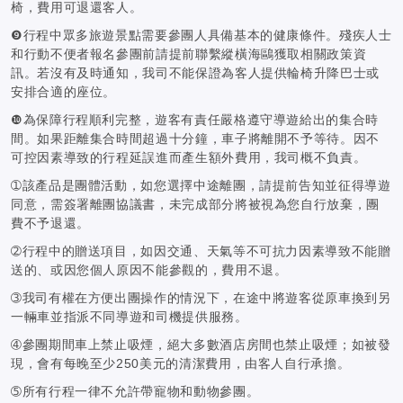
椅，費用可退還客人。
❾行程中眾多旅遊景點需要參團人具備基本的健康條件。殘疾人士
和行動不便者報名參團前請提前聯繫縱橫海鷗獲取相關政策資
訊。若沒有及時通知，我司不能保證為客人提供輪椅升降巴士或
安排合適的座位。
❿為保障行程順利完整，遊客有責任嚴格遵守導遊給出的集合時
間。如果距離集合時間超過十分鐘，車子將離開不予等待。因不
可控因素導致的行程延誤進而產生額外費用，我司概不負責。
➀該產品是團體活動，如您選擇中途離團，請提前告知並征得導遊
同意，需簽署離團協議書，未完成部分將被視為您自行放棄，團
費不予退還。
➁行程中的贈送項目，如因交通、天氣等不可抗力因素導致不能贈
送的、或因您個人原因不能參觀的，費用不退。
➂我司有權在方便出團操作的情況下，在途中將遊客從原車換到另
一輛車並指派不同導遊和司機提供服務。
➃參團期間車上禁止吸煙，絕大多數酒店房間也禁止吸煙；如被發
現，會有每晚至少250美元的清潔費用，由客人自行承擔。
➄所有行程一律不允許帶寵物和動物參團。