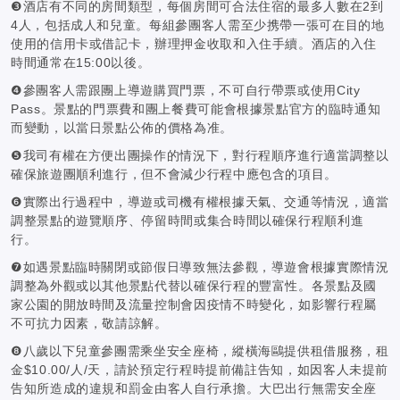
❸酒店有不同的房間類型，每個房間可合法住宿的最多人數在2到
4人，包括成人和兒童。每組參團客人需至少携帶一張可在目的地
使用的信用卡或借記卡，辦理押金收取和入住手續。酒店的入住
時間通常在15:00以後。
❹參團客人需跟團上導遊購買門票，不可自行帶票或使用City
Pass。景點的門票費和團上餐費可能會根據景點官方的臨時通知
而變動，以當日景點公佈的價格為准。
❺我司有權在方便出團操作的情況下，對行程順序進行適當調整以
確保旅遊團順利進行，但不會減少行程中應包含的項目。
❻實際出行過程中，導遊或司機有權根據天氣、交通等情況，適當
調整景點的遊覽順序、停留時間或集合時間以確保行程順利進
行。
❼如遇景點臨時關閉或節假日導致無法參觀，導遊會根據實際情況
調整為外觀或以其他景點代替以確保行程的豐富性。各景點及國
家公園的開放時間及流量控制會因疫情不時變化，如影響行程屬
不可抗力因素，敬請諒解。
❽八歲以下兒童參團需乘坐安全座椅，縱橫海鷗提供租借服務，租
金$10.00/人/天，請於預定行程時提前備註告知，如因客人未提前
告知所造成的違規和罰金由客人自行承擔。大巴出行無需安全座