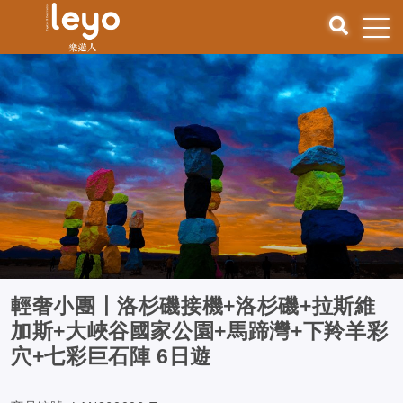
輕奢小團丨洛杉磯接機+洛杉磯+拉斯維
加斯+大峽谷國家公園+馬蹄灣+下羚羊彩
穴+七彩巨石陣 6日遊