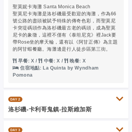
聖莫妮卡海灘 Santa Monica Beach
聖莫尼卡海灘是洛杉磯最受歡迎的海灘，作為66
號公路的盡頭被賦予特殊的傳奇色彩，而聖莫尼
卡突堤碼頭作為洛杉磯最古老的碼頭，成為聖莫
尼卡的象徵，這裡不僅有《泰坦尼克》裡Jack要
帶Rose坐的摩天輪，還有以《阿甘正傳》為主題
的阿甘蝦餐廳。海灘邊是行人徒步區第三街。
早餐: X
/
中餐: X
/
晚餐: X
住宿地點: La Quinta by Wyndham
Pomona
DAY 2
洛杉磯-卡利哥鬼鎮-拉斯維加斯
DAY 3