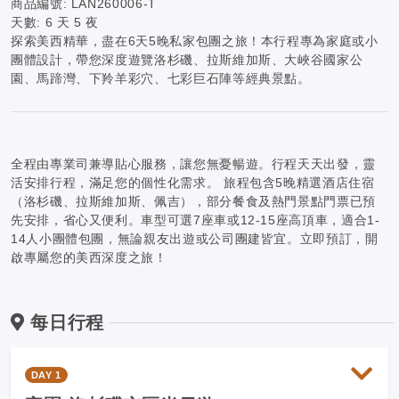
商品編號:
LAN260006-T
天數:
6 天 5 夜
探索美西精華，盡在6天5晚私家包團之旅！本行程專為家庭或小
團體設計，帶您深度遊覽洛杉磯、拉斯維加斯、大峽谷國家公
園、馬蹄灣、下羚羊彩穴、七彩巨石陣等經典景點。
全程由專業司兼導貼心服務，讓您無憂暢遊。行程天天出發，靈
活安排行程，滿足您的個性化需求。 旅程包含5晚精選酒店住宿
（洛杉磯、拉斯維加斯、佩吉），部分餐食及熱門景點門票已預
先安排，省心又便利。車型可選7座車或12-15座高頂車，適合1-
14人小團體包團，無論親友出遊或公司團建皆宜。立即預訂，開
啟專屬您的美西深度之旅！
每日行程
DAY 1