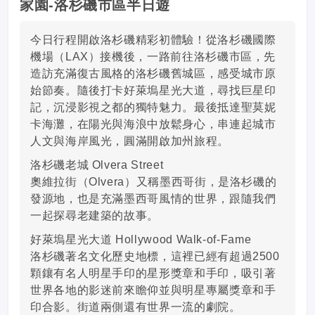
家園-洛杉磯市區半日遊
今日行程開啟洛杉磯精彩初體驗！從洛杉磯國際
機場（LAX）接機後，一路前往洛杉磯市區，先
造訪充滿復古風格的洛杉磯舊城區，感受城市原
始節奏。隨後打卡好萊塢星光大道，尋找巨星印
記，沉浸影視之都的獨特魅力。最後抵達聖莫妮
卡海灘，在陽光與海浪中放鬆身心，串連起城市
人文與海岸風光，圓滿開啟加州旅程。
洛杉磯老城 Olvera Street
奧維拉街（Olvera）又稱墨西哥街，是洛杉磯的
發源地，也是充滿墨西哥風情的世界，跟隨我們
一起探尋老建築的故事。
好萊塢星光大道 Hollywood Walk-of-Fame
洛杉磯著名文化歷史地標，這裡已經有超過2500
顆鑲有名人明星手印的星形獎章和手印，吸引著
世界各地的影迷前來瞻仰並與明星專屬獎章和手
印合影。街道兩側還有世界一流的劇院。