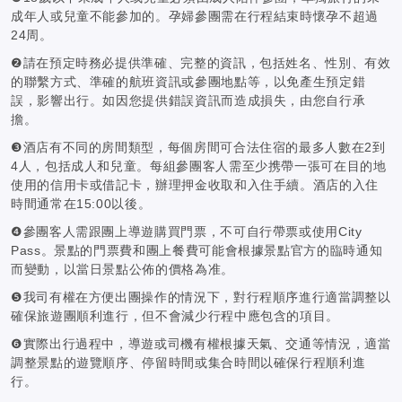
成年人或兒童不能參加的。孕婦參團需在行程結束時懷孕不超過
24周。
❷請在預定時務必提供準確、完整的資訊，包括姓名、性別、有效
的聯繫方式、準確的航班資訊或參團地點等，以免產生預定錯
誤，影響出行。如因您提供錯誤資訊而造成損失，由您自行承
擔。
❸酒店有不同的房間類型，每個房間可合法住宿的最多人數在2到
4人，包括成人和兒童。每組參團客人需至少携帶一張可在目的地
使用的信用卡或借記卡，辦理押金收取和入住手續。酒店的入住
時間通常在15:00以後。
❹參團客人需跟團上導遊購買門票，不可自行帶票或使用City
Pass。景點的門票費和團上餐費可能會根據景點官方的臨時通知
而變動，以當日景點公佈的價格為准。
❺我司有權在方便出團操作的情況下，對行程順序進行適當調整以
確保旅遊團順利進行，但不會減少行程中應包含的項目。
❻實際出行過程中，導遊或司機有權根據天氣、交通等情況，適當
調整景點的遊覽順序、停留時間或集合時間以確保行程順利進
行。