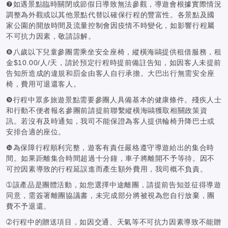
❼如遇景點臨時關閉或節假日導致無法參觀，導遊會根據實際情況
調整為外觀或以其他景點代替以確保行程的豐富性。各景點及國
家公園的開放時間及流量控制會因疫情不時變化，如影響行程屬
不可抗力因素，敬請諒解。
❽八歲以下兒童參團需乘坐安全座椅，縱橫海鷗提供租借服務，租
金$10.00/人/天，請於預定行程時提前備註告知，如因客人未提前
告知所造成的違規和罰金由客人自行承擔。大巴出行無需安全座
椅，費用可退還客人。
❾行程中眾多旅遊景點需要參團人具備基本的健康條件。殘疾人士
和行動不便者報名參團前請提前聯繫縱橫海鷗獲取相關政策資
訊。若沒有及時通知，我司不能保證為客人提供輪椅升降巴士或
安排合適的座位。
❿為保障行程順利完整，遊客有責任嚴格遵守導遊給出的集合時
間。如果距離集合時間超過十分鐘，車子將離開不予等待。因不
可控因素導致的行程延誤進而產生額外費用，我司概不負責。
➀該產品是團體活動，如您選擇中途離團，請提前告知並征得導遊
同意，需簽署離團協議書，未完成部分將被視為您自行放棄，團
費不予退還。
➁行程中的贈送項目，如因交通、天氣等不可抗力因素導致不能贈