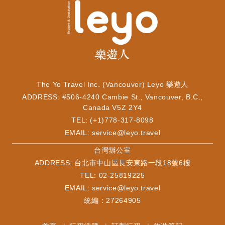
The Yo Travel Inc. (Vancouver) Leyo 樂遊人
ADDRESS: #506-4240 Cambie St., Vancouver, B.C.,
Canada V5Z 2Y4
TEL: (+1)778-317-8098
EMAIL:
service@leyo.travel
​台灣辦公室
ADDRESS: 台北市中山區長安東路一段18號6樓
TEL: 02-25819225
EMAIL:
service@leyo.travel
統編：27264905