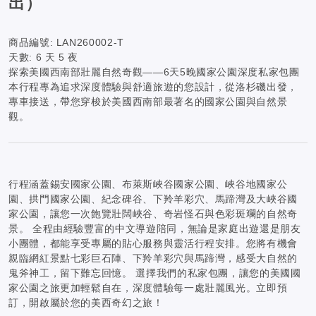
出）
商品編號:
LAN260002-T
天數:
6 天 5 夜
探索美國西南部壯麗自然奇觀——6天5晚國家公園深度私家包團
本行程專為追求深度體驗與舒適旅遊的您設計，從洛杉磯出發，
專車接送，帶您穿梭於美國西南部最著名的國家公園與自然景
觀。
行程涵蓋錫安國家公園、布萊斯峽谷國家公園、峽谷地國家公
園、拱門國家公園、紀念碑谷、下羚羊彩穴、馬蹄灣及大峽谷國
家公園，讓您一次飽覽壯闊峽谷、奇岩怪石與色彩斑斕的自然奇
景。 全程由經驗豐富的中文導遊陪同，無論是家庭出遊還是朋友
小團體，都能享受專屬的貼心服務與靈活行程安排。您將有機會
親臨網紅景點七彩巨石陣、下羚羊彩穴與馬蹄灣，感受大自然的
鬼斧神工，留下難忘回憶。 選擇我們的私家包團，讓您的美國國
家公園之旅更加輕鬆自在，深度體驗每一處壯麗風光。立即預
訂，開啟屬於您的美西奇幻之旅！