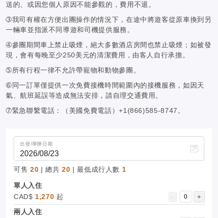
送的、或因您個人原因不能參觀的，費用不退。
➂我司有權在方便出團操作的情況下，在途中將遊客從原車換到另
一輛車並指派不同導遊和司機提供服務。
➃參團期間車上禁止吸煙，絕大多數酒店房間也禁止吸煙；如被發
現，會有每晚至少250美元的清潔費用，由客人自行承擔。
➄所有行程一律不允許帶寵物和動物參團。
➅同一訂單僅提供一次免費接機時間範圍內的接機服務，如因天
氣、航班延誤等造成無法安排，請自理交通費用。
➆緊急聯繫電話：（美國免費電話）+1(866)585-8747。
出發/舉辦日期
可售
20
| 總共
20
| 最低成行人數
1
單人入住
CAD$
1,270
起
-
+
兩人入住