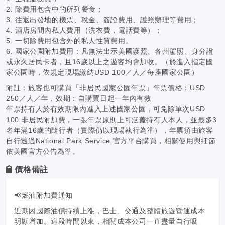
2. 除費用包含中的所列餐食；
3. 往返出發地的機票、稅金、簽證費用、護照辦理等費用；
4. 酒店房間內私人費用（洗衣費，電話費等）；
5. 一切除費用包含外的私人性質費用。
6. 國家公園附加費用：凡無法出示美國護照、各州駕照、身分證
或永久居民卡者，且16歲以上之遊客均會加收。（於進入指定國
家公園時，依規定現場繳納USD 100／人／每座國家公園）
附註：旅客也可購買「非居民國家公園年票」年票價格：USD
250／人／年，效期：自購買日起一年內有效
年票持有人於有效期限內進入上述國家公園，可免除單次USD
100 非居民附加費，一張年票原則上可涵蓋持有人本人，並最多3
名年滿16歲的隨行者（實際仍以現場執行為準），年票須由旅客
自行透過National Park Service 官方平台購買，相關使用與細節
依美國官方公告為準。
價格備註
📢燃油附加費通知
近期因國際油價持續上漲，巴士、交通及整體旅遊營運成本
明顯增加。這段時間以來，相關成本公司一直盡量自行吸