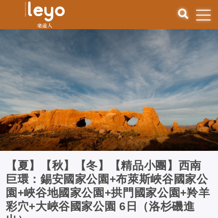
【夏】【秋】【冬】【精品小團】西南
巨環：錫安國家公園+布萊斯峽谷國家公
園+峽谷地國家公園+拱門國家公園+羚羊
彩穴+大峽谷國家公園 6日（洛杉磯進